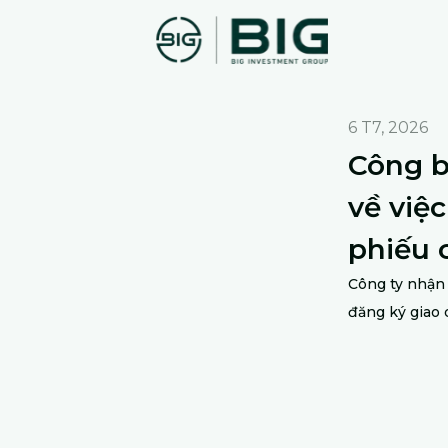
6 T7, 2026
Công b
về việ
phiếu 
Công ty nhận
đăng ký giao 