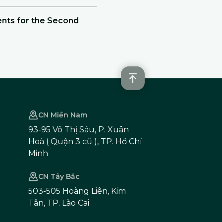
ents for the Second
CN Miền Nam
93-95 Võ Thị Sáu, P. Xuân
Hoà ( Quận 3 cũ ), TP. Hồ Chí
Minh
CN Tây Bắc
503-505 Hoàng Liên, Kim
Tân, TP. Lào Cai