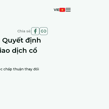
VIE
open navigation me
Chia sẻ:
c Quyết định
iao dịch cổ
c chấp thuận thay đổi