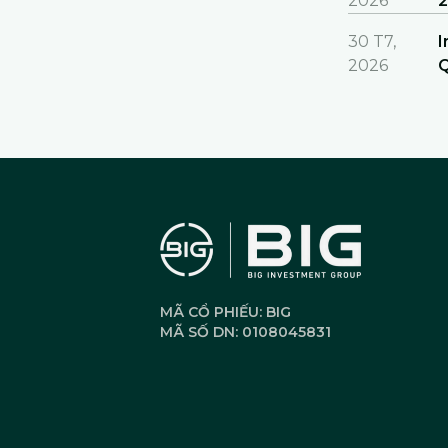
2026
2
30 T7,
I
2026
Q
MÃ CỔ PHIẾU: BIG
MÃ SỐ DN: 0108045831