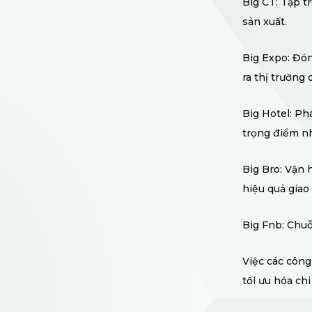
Big CT: Tập t
sản xuất.
Big Expo: Đón
ra thị trường 
Big Hotel: Ph
trọng điểm nh
Big Bro: Vận 
hiệu quả giao 
Big Fnb: Chuỗ
Việc các công
tối ưu hóa ch