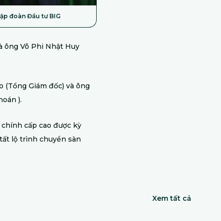
Tập đoàn Đầu tư BIG
à ông Võ Phi Nhật Huy
ao (Tổng Giám đốc) và ông
oán ).
i chính cấp cao được kỳ
ất lộ trình chuyển sàn
Xem tất cả