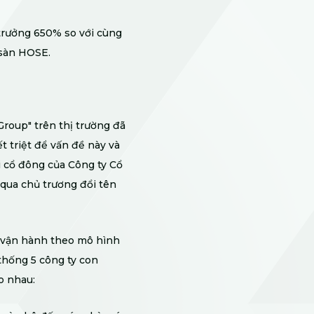
trưởng 650% so với cùng
 sàn HOSE.
Group" trên thị trường đã
t triệt để vấn đề này và
i cổ đông của Công ty Cổ
qua chủ trương đổi tên
c vận hành theo mô hình
thống 5 công ty con
o nhau: