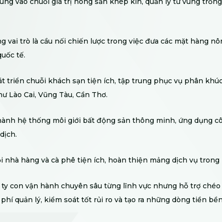
rung vào chuỗi giá trị nông sản khép kín, quản lý từ vùng trồ
g vai trò là cầu nối chiến lược trong việc đưa các mặt hàng n
quốc tế.
át triển chuỗi khách sạn tiện ích, tập trung phục vụ phân khúc
ư Lào Cai, Vũng Tàu, Cần Thơ.
hành hệ thống môi giới bất động sản thông minh, ứng dụng c
dịch.
i nhà hàng và cà phê tiện ích, hoàn thiện mảng dịch vụ trong 
 ty con vận hành chuyên sâu từng lĩnh vực nhưng hỗ trợ ché
i phí quản lý, kiểm soát tốt rủi ro và tạo ra những dòng tiền b