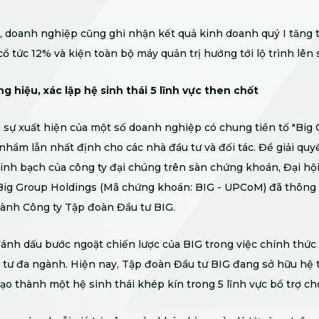
 doanh nghiệp cũng ghi nhận kết quả kinh doanh quý I tăng 
cổ tức 12% và kiện toàn bộ máy quản trị hướng tới lộ trình lên
g hiệu, xác lập hệ sinh thái 5 lĩnh vực then chốt
, sự xuất hiện của một số doanh nghiệp có chung tiền tố "Big 
nhầm lẫn nhất định cho các nhà đầu tư và đối tác. Để giải quyế
inh bạch của công ty đại chúng trên sàn chứng khoán, Đại hộ
Big Group Holdings (Mã chứng khoán: BIG - UPCoM) đã thông 
ành Công ty Tập đoàn Đầu tư BIG.
đánh dấu bước ngoặt chiến lược của BIG trong việc chính thứ
tư đa ngành. Hiện nay, Tập đoàn Đầu tư BIG đang sở hữu hệ 
tạo thành một hệ sinh thái khép kín trong 5 lĩnh vực bổ trợ ch