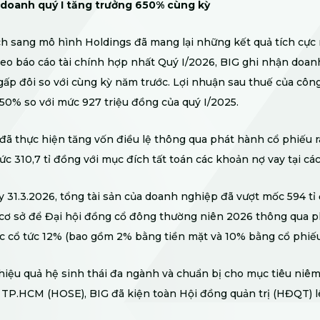
 doanh quý I tăng trưởng 650% cùng kỳ
h sang mô hình Holdings đã mang lại những kết quả tích cực 
o báo cáo tài chính hợp nhất Quý I/2026, BIG ghi nhận doan
 gấp đôi so với cùng kỳ năm trước. Lợi nhuận sau thuế của công
50% so với mức 927 triệu đồng của quý I/2025.
 đã thực hiện tăng vốn điều lệ thông qua phát hành cổ phiếu 
c 310,7 tỉ đồng với mục đích tất toán các khoản nợ vay tại các
 31.3.2026, tổng tài sản của doanh nghiệp đã vượt mốc 594 tỉ
cơ sở để Đại hội đồng cổ đông thường niên 2026 thông qua p
 cổ tức 12% (bao gồm 2% bằng tiền mặt và 10% bằng cổ phiếu
iệu quả hệ sinh thái đa ngành và chuẩn bị cho mục tiêu niêm 
TP.HCM (HOSE), BIG đã kiện toàn Hội đồng quản trị (HĐQT) lê