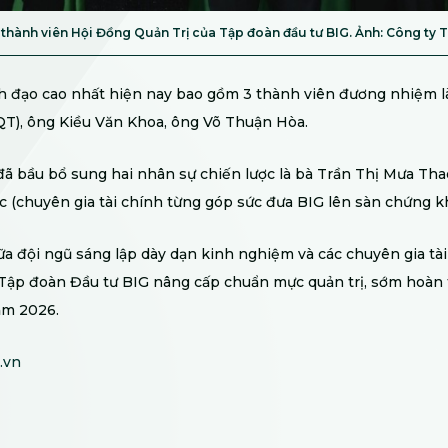
thành viên Hội Đồng Quản Trị của Tập đoàn đầu tư BIG. Ảnh: Công ty 
h đạo cao nhất hiện nay bao gồm 3 thành viên đương nhiệm l
QT), ông Kiều Văn Khoa, ông Võ Thuận Hòa.
đã bầu bổ sung hai nhân sự chiến lược là bà Trần Thị Mưa Th
 (chuyên gia tài chính từng góp sức đưa BIG lên sàn chứng kh
ữa đội ngũ sáng lập dày dạn kinh nghiệm và các chuyên gia tà
Tập đoàn Đầu tư BIG nâng cấp chuẩn mực quản trị, sớm hoàn t
ăm 2026.
.vn