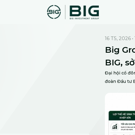
16 T5, 2026
•
Big Gr
BIG, sở
Đại hội cổ đ
đoàn Đầu tư B