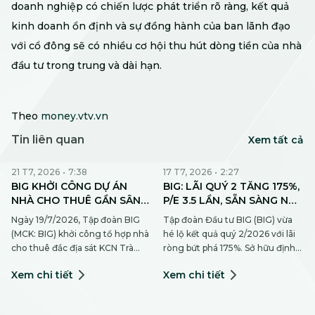
doanh nghiệp có chiến lược phát triển rõ ràng, kết quả
kinh doanh ổn định và sự đồng hành của ban lãnh đạo
với cổ đông sẽ có nhiều cơ hội thu hút dòng tiền của nhà
đầu tư trong trung và dài hạn.
Theo
money.vtv.vn
Tin liên quan
Xem tất cả
21 T7, 2026
•
7:38
17 T7, 2026
•
2:27
BIG KHỞI CÔNG DỰ ÁN
BIG: LÃI QUÝ 2 TĂNG 175%,
NHÀ CHO THUÊ GẦN SÂN
P/E 3.5 LẦN, SẴN SÀNG NỘP
BAY CẦN THƠ VÀ KCN TRÀ
HỒ SƠ LÊN HOSE
Ngày 19/7/2026, Tập đoàn BIG
Tập đoàn Đầu tư BIG (BIG) vừa
NÓC
(MCK: BIG) khởi công tổ hợp nhà
hé lộ kết quả quý 2/2026 với lãi
cho thuê đắc địa sát KCN Trà
ròng bứt phá 175%. Sở hữu định
Nóc và sân bay Cần Thơ. Dự án
giá P/E 3.55 lần, hệ sinh thái mở
Xem chi tiết
Xem chi tiết
hiện thực hóa triết lý kinh doanh
rộng và mục tiêu nộp hồ sơ lên
hướng tới nhu cầu thực, đồng
HOSE vào tháng 8, cổ phiếu BIG
thời hưởng ứng chủ trương phát
đang lọt tầm ngắm dòng